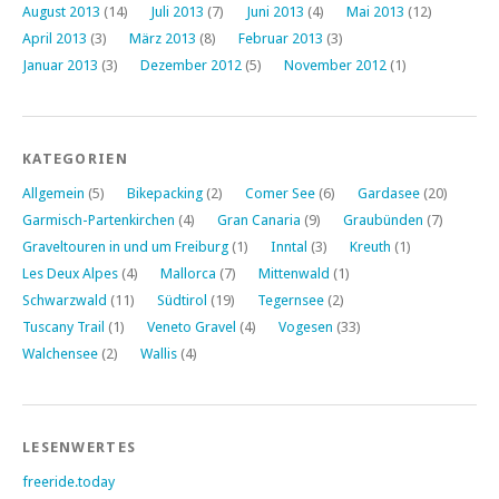
August 2013
(14)
Juli 2013
(7)
Juni 2013
(4)
Mai 2013
(12)
April 2013
(3)
März 2013
(8)
Februar 2013
(3)
Januar 2013
(3)
Dezember 2012
(5)
November 2012
(1)
KATEGORIEN
Allgemein
(5)
Bikepacking
(2)
Comer See
(6)
Gardasee
(20)
Garmisch-Partenkirchen
(4)
Gran Canaria
(9)
Graubünden
(7)
Graveltouren in und um Freiburg
(1)
Inntal
(3)
Kreuth
(1)
Les Deux Alpes
(4)
Mallorca
(7)
Mittenwald
(1)
Schwarzwald
(11)
Südtirol
(19)
Tegernsee
(2)
Tuscany Trail
(1)
Veneto Gravel
(4)
Vogesen
(33)
Walchensee
(2)
Wallis
(4)
LESENWERTES
freeride.today