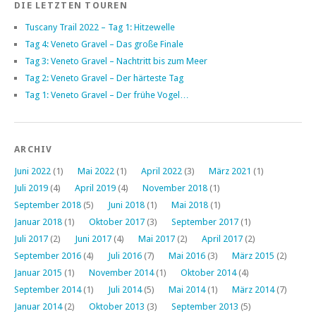
DIE LETZTEN TOUREN
Tuscany Trail 2022 – Tag 1: Hitzewelle
Tag 4: Veneto Gravel – Das große Finale
Tag 3: Veneto Gravel – Nachtritt bis zum Meer
Tag 2: Veneto Gravel – Der härteste Tag
Tag 1: Veneto Gravel – Der frühe Vogel…
ARCHIV
Juni 2022
(1)
Mai 2022
(1)
April 2022
(3)
März 2021
(1)
Juli 2019
(4)
April 2019
(4)
November 2018
(1)
September 2018
(5)
Juni 2018
(1)
Mai 2018
(1)
Januar 2018
(1)
Oktober 2017
(3)
September 2017
(1)
Juli 2017
(2)
Juni 2017
(4)
Mai 2017
(2)
April 2017
(2)
September 2016
(4)
Juli 2016
(7)
Mai 2016
(3)
März 2015
(2)
Januar 2015
(1)
November 2014
(1)
Oktober 2014
(4)
September 2014
(1)
Juli 2014
(5)
Mai 2014
(1)
März 2014
(7)
Januar 2014
(2)
Oktober 2013
(3)
September 2013
(5)