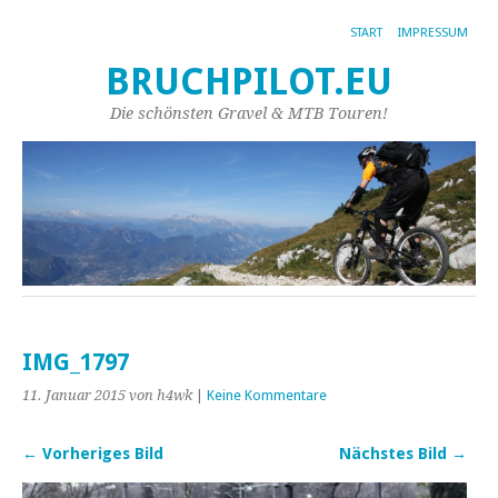
START
IMPRESSUM
BRUCHPILOT.EU
Die schönsten Gravel & MTB Touren!
IMG_1797
11. Januar 2015
von h4wk
|
Keine Kommentare
← Vorheriges Bild
Nächstes Bild →