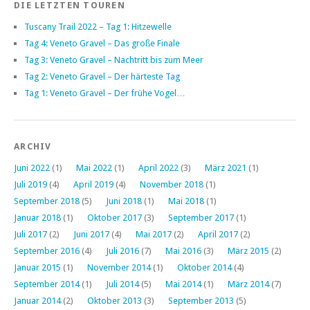
DIE LETZTEN TOUREN
Tuscany Trail 2022 – Tag 1: Hitzewelle
Tag 4: Veneto Gravel – Das große Finale
Tag 3: Veneto Gravel – Nachtritt bis zum Meer
Tag 2: Veneto Gravel – Der härteste Tag
Tag 1: Veneto Gravel – Der frühe Vogel…
ARCHIV
Juni 2022
(1)
Mai 2022
(1)
April 2022
(3)
März 2021
(1)
Juli 2019
(4)
April 2019
(4)
November 2018
(1)
September 2018
(5)
Juni 2018
(1)
Mai 2018
(1)
Januar 2018
(1)
Oktober 2017
(3)
September 2017
(1)
Juli 2017
(2)
Juni 2017
(4)
Mai 2017
(2)
April 2017
(2)
September 2016
(4)
Juli 2016
(7)
Mai 2016
(3)
März 2015
(2)
Januar 2015
(1)
November 2014
(1)
Oktober 2014
(4)
September 2014
(1)
Juli 2014
(5)
Mai 2014
(1)
März 2014
(7)
Januar 2014
(2)
Oktober 2013
(3)
September 2013
(5)