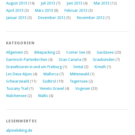
August 2013
(14)
Juli 2013
(7)
Juni 2013
(4)
Mai 2013
(12)
April 2013
(3)
März 2013
(8)
Februar 2013
(3)
Januar 2013
(3)
Dezember 2012
(5)
November 2012
(1)
KATEGORIEN
Allgemein
(5)
Bikepacking
(2)
Comer See
(6)
Gardasee
(20)
Garmisch-Partenkirchen
(4)
Gran Canaria
(9)
Graubünden
(7)
Graveltouren in und um Freiburg
(1)
Inntal
(3)
Kreuth
(1)
Les Deux Alpes
(4)
Mallorca
(7)
Mittenwald
(1)
Schwarzwald
(11)
Südtirol
(19)
Tegernsee
(2)
Tuscany Trail
(1)
Veneto Gravel
(4)
Vogesen
(33)
Walchensee
(2)
Wallis
(4)
LESENWERTES
alpinebiking.de