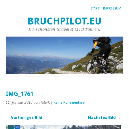
START
IMPRESSUM
BRUCHPILOT.EU
Die schönsten Gravel & MTB Touren!
IMG_1761
11. Januar 2015
von h4wk
|
Keine Kommentare
← Vorheriges Bild
Nächstes Bild →